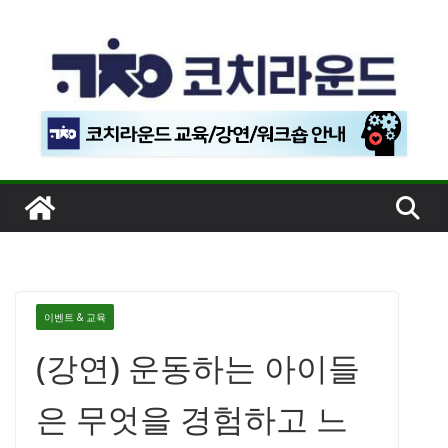
콘
텐
츠
로
건
너
뛰
기
이벤트 & 교육
(강연) 운동하는 아이들
은 무엇을 경험하고 느