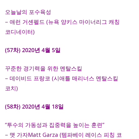
오늘날의 포수육성
– 애런 거셴펠드 (뉴욕 양키스 마이너리그 캐칭
코디네이터)
(57차) 2020년 4월 5일
꾸준한 경기력을 위한 멘탈스킬
– 데이비드 프랑코 (시애틀 매리너스 멘탈스킬
코치)
(58차) 2020년 4월 18일
“투수의 가동성과 집중력을 높이는 훈련”
– 맷 가자Matt Garza (템파베이 레이스 피칭 코