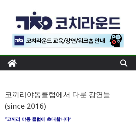
콘
텐
츠
로
건
너
뛰
기
코끼리야동클럽에서 다룬 강연들
(since 2016)
“코끼리 야동 클럽에 초대합니다”