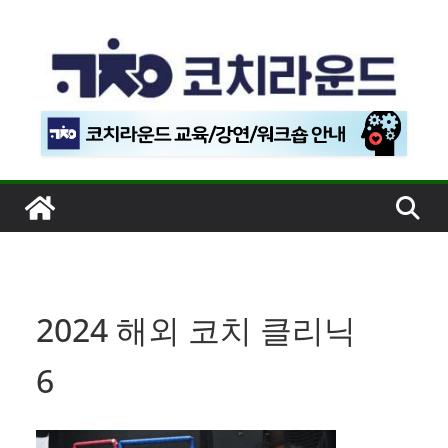
콘
텐
츠
로
건
너
뛰
기
2024 해외 코치 클리닉
6