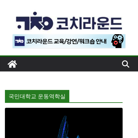
콘
텐
츠
로
건
너
뛰
기
국민대학교 운동역학실