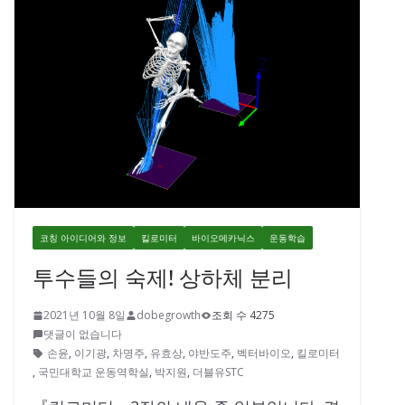
코칭 아이디어와 정보
킬로미터
바이오메카닉스
운동학습
투수들의 숙제! 상하체 분리
2021년 10월 8일
dobegrowth
조회 수 4275
댓글이 없습니다
손윤
,
이기광
,
차명주
,
유효상
,
야반도주
,
벡터바이오
,
킬로미터
,
국민대학교 운동역학실
,
박지원
,
더블유STC