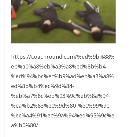
https://coachround.com/%ed%9b%88%
eb%a0%a8%eb%a3%a8%ed%8b%b4-
%ed%94%bc%ec%b9%ad%eb%a3%a8%
ed%8b%b4%ec%9d%84-
%eb%a7%8c%eb%93%9c%eb%8a%94-
%ea%b2%83%ec%9d%80-%ec%99%9c-
%ec%a4%91%ec%9a%94%ed%95%9c%e
a%b0%80/