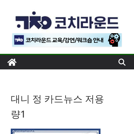
콘
텐
츠
로
건
너
뛰
기
대니 정 카드뉴스 저용
량1