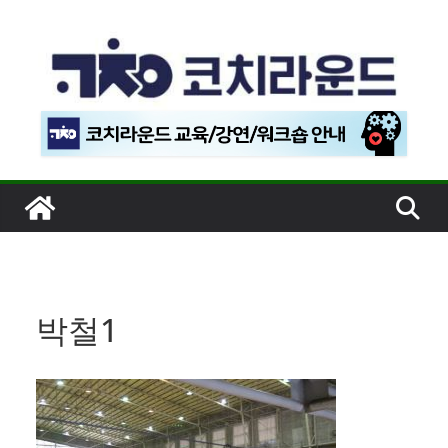
콘
텐
츠
로
건
너
뛰
기
박철1