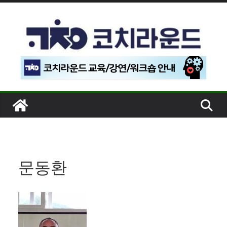
콘
텐
츠
로
건
너
뛰
기
문동환