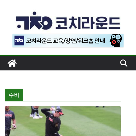
콘
텐
츠
로
건
너
뛰
기
수비