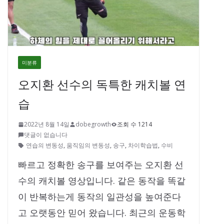
미분류
오지환 선수의 독특한 캐치볼 연
습
2022년 8월 14일
dobegrowth
조회 수 1214
댓글이 없습니다
연습의 변동성
,
움직임의 변동성
,
송구
,
차이학습법
,
수비
빠르고 정확한 송구를 보여주는 오지환 선
수의 캐치볼 영상입니다. 같은 동작을 똑같
이 반복하는게 동작의 일관성을 높여준다
고 오랫동안 믿어 왔습니다. 최근의 운동학