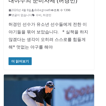
내야수의 준비자세 (허경민)
2020년 4월 8일
dobegrowth
조회 수 1396
댓글이 없습니다
수비
,
허경민
허경민 선수가 유소년 선수들에게 전한 이
야기들을 묶어 보았습니다. * 실책을 하지
않겠다는 생각이 오히려 스스로를 힘들게
해* 멋없는 야구를 해야
더 읽어보기