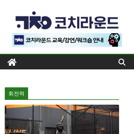
콘
텐
츠
로
건
너
뛰
기
회전력