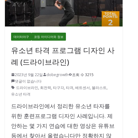
데이터야구
코칭 아이디어와 정보
유소년 타격 프로그램 디자인 사
례 (드라이브라인)
2023년 9월 22일
dobegrowth
조회 수 3215
댓글이 없습니다
드라이브라인
,
회전력
,
타구각
,
타격
,
배트센서
,
블라스트
,
유소년 타격
드라이브라인에서 정리한 유소년 타자를
위한 훈련프로그램 디자인 사례입니다. 제
안하는 몇 가지 연습에 대한 영상은 유튜브
등에서 찾아서 올렸습니다만 정확하지 않