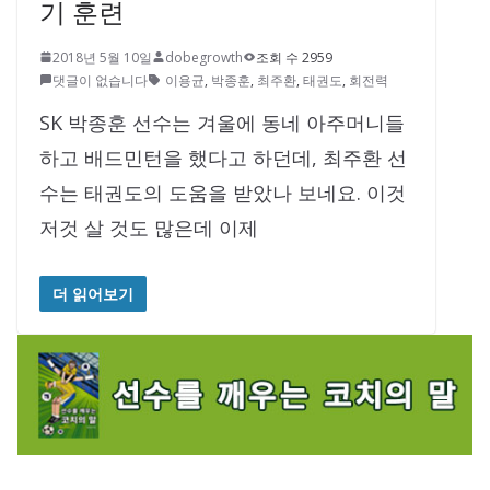
기 훈련
2018년 5월 10일
dobegrowth
조회 수 2959
댓글이 없습니다
이용균
,
박종훈
,
최주환
,
태권도
,
회전력
SK 박종훈 선수는 겨울에 동네 아주머니들
하고 배드민턴을 했다고 하던데, 최주환 선
수는 태권도의 도움을 받았나 보네요. 이것
저것 살 것도 많은데 이제
더 읽어보기