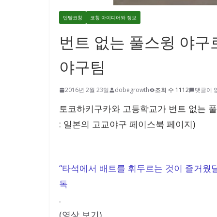
멘탈코칭
코칭 아이디어와 정보
번트 없는 풀스윙 야구
야구팀
2016년 2월 23일
dobegrowth
조회 수 1112
댓글이 
토코하키구카와 고등학교가 번트 없는 풀
: 일본의 고교야구 페이스북 페이지)
“타석에서 배트를 휘두르는 것이 즐거웠달까
독
.
(영상 보기)