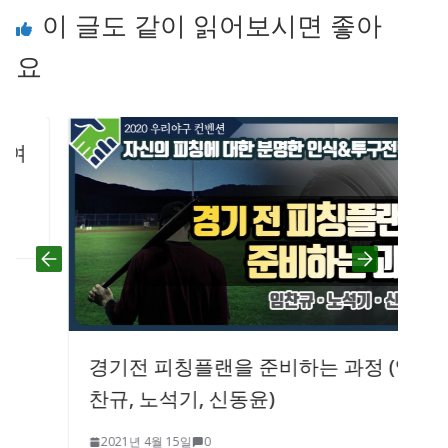
이 글도 같이 읽어보시면 좋아
요
경기전 피칭플랜을 준비하는 과정 (임
찬규, 노석기, 신동윤)
2021년 4월 15일
0