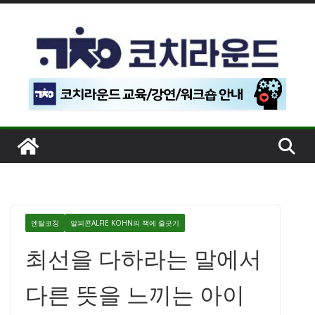
콘
텐
츠
로
건
너
뛰
기
멘탈코칭
알피콘ALFIE KOHN의 책에 줄긋기
최선을 다하라는 말에서
다른 뜻을 느끼는 아이