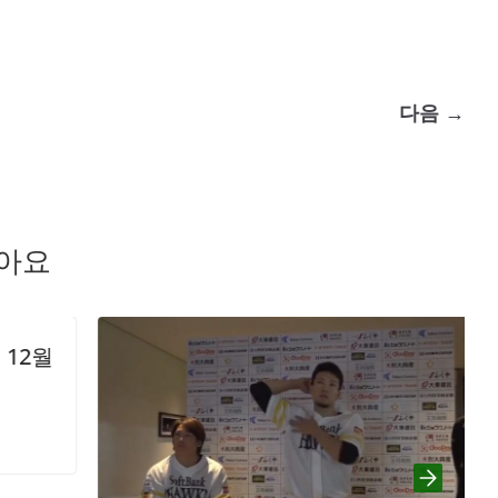
다음 →
좋아요
월