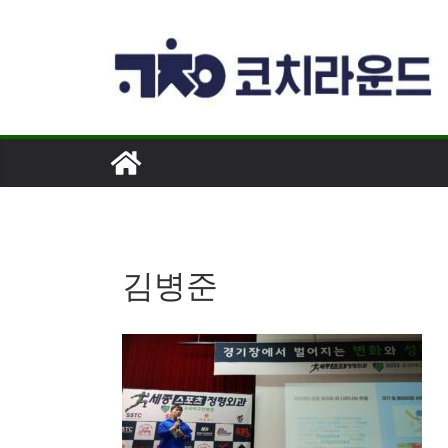
콘
텐
츠
로
건
너
뛰
기
김병준