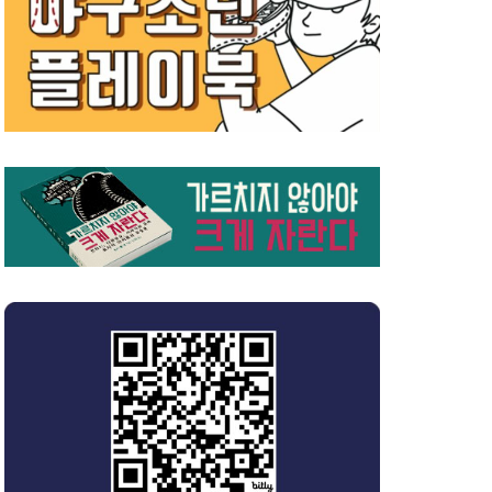
일본
지치
2021