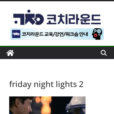
콘
텐
츠
로
건
너
뛰
기
friday night lights 2