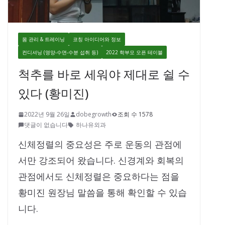
몸 관리 & 트레이닝
코칭 아이디어와 정보
컨디셔닝 (영양-수면-수분 섭취 등)
2022 학부모 오픈 테이블
척추를 바로 세워야 제대로 쉴 수
있다 (황미진)
2022년 9월 26일
dobegrowth
조회 수 1578
댓글이 없습니다
하나유외과
신체정렬의 중요성은 주로 운동의 관점에
서만 강조되어 왔습니다. 신경계와 회복의
관점에서도 신체정렬은 중요하다는 점을
황미진 원장님 말씀을 통해 확인할 수 있습
니다.