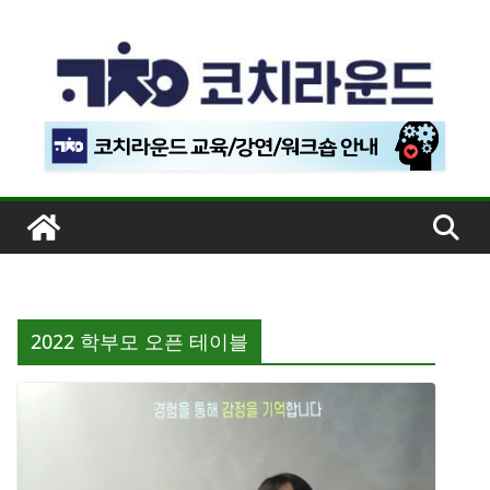
콘
텐
츠
로
건
너
뛰
기
2022 학부모 오픈 테이블