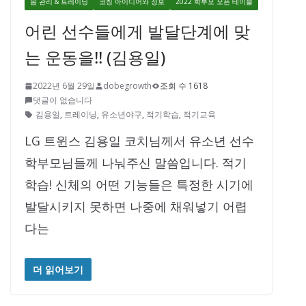
몸 관리 & 트레이닝
코칭 아이디어와 정보
2022 학부모 오픈 테이블
어린 선수들에게 발달단계에 맞
는 운동을!! (김용일)
2022년 6월 29일
dobegrowth
조회 수 1618
댓글이 없습니다
김용일
,
트레이닝
,
유소년야구
,
적기학습
,
적기교육
LG 트윈스 김용일 코치님께서 유소년 선수
학부모님들께 나눠주신 말씀입니다. 적기
학습! 신체의 어떤 기능들은 특정한 시기에
발달시키지 못하면 나중에 채워넣기 어렵
다는
더 읽어보기