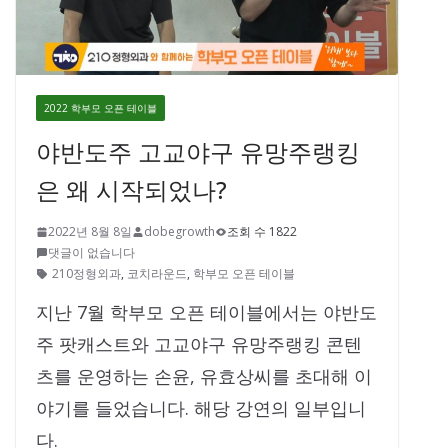
2022 학부모 오픈 테이블
야반도주 고교야구 유망주랭킹
은 왜 시작되었나?
2022년 8월 8일
dobegrowth
조회 수 1822
댓글이 없습니다
210정형외과
,
코치라운드
,
학부모 오픈 테이블
지난 7월 학부모 오픈 테이블에서는 야반도
주 팟캐스트와 고교야구 유망주랭킹 콘텐
츠를 운영하는 손윤, 유효상씨를 초대해 이
야기를 들었습니다. 해당 강연의 일부입니
다.