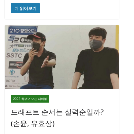
더 읽어보기
2022 학부모 오픈 테이블
드래프트 순서는 실력순일까?
(손윤, 유효상)