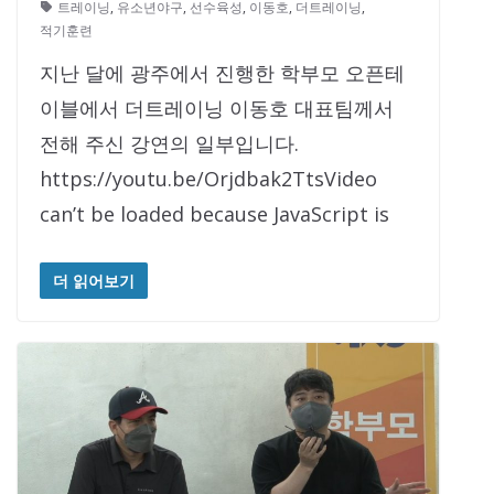
트레이닝
,
유소년야구
,
선수육성
,
이동호
,
더트레이닝
,
적기훈련
지난 달에 광주에서 진행한 학부모 오픈테
이블에서 더트레이닝 이동호 대표팀께서
전해 주신 강연의 일부입니다.
https://youtu.be/Orjdbak2TtsVideo
can’t be loaded because JavaScript is
더 읽어보기