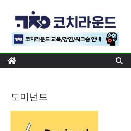
콘
텐
츠
로
건
너
뛰
기
도미넌트