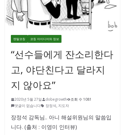
멘탈코칭
코칭 아이디어와 정보
“선수들에게 잔소리한다
고, 야단친다고 달라지
지 않아요”
2020년 5월 27일
dobegrowth
조회 수 1081
댓글이 없습니다
장정석
,
지도자
장정석 감독님.. 아니 해설위원님의 말씀입
니다. (출처 : 이영미 인터뷰)