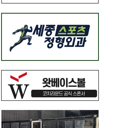
어떤 동작을 똑같이 반복할 수 있다는
생각은 환상 (웨스 존슨)
2023년 5월 18일
0
뛰어
확히
2023