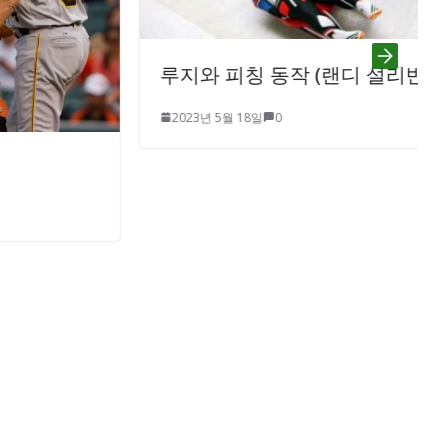
루지와 피칭 동작 (랜디 설리반)
2023년 5월 18일
0