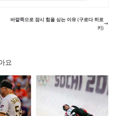
바깥쪽으로 잠시 힘을 싣는 이유 (구로다 히로
키)
좋아요