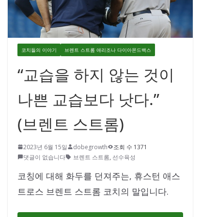
코치들의 이야기
브렌트 스트롬 애리조나 다이아몬드백스
“교습을 하지 않는 것이
나쁜 교습보다 낫다.”
(브렌트 스트롬)
2023년 6월 15일
dobegrowth
조회 수 1371
댓글이 없습니다
브렌트 스트롬
,
선수육성
코칭에 대해 화두를 던져주는, 휴스턴 애스
트로스 브렌트 스트롬 코치의 말입니다.