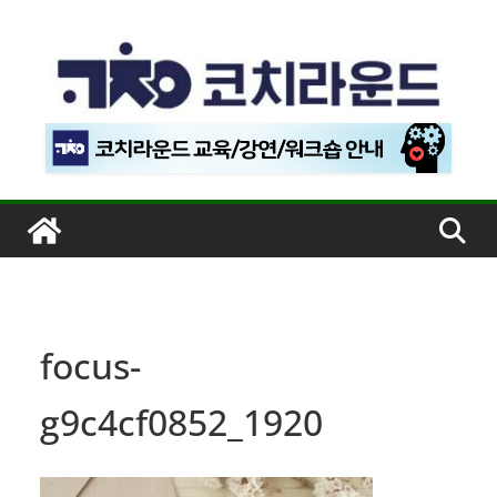
콘
텐
츠
로
건
너
뛰
기
focus-
g9c4cf0852_1920