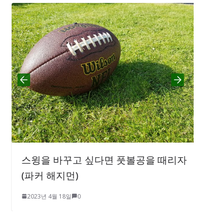
코
을
2
스윙을 바꾸고 싶다면 풋볼공을 때리자
(파커 해지먼)
2023년 4월 18일
0