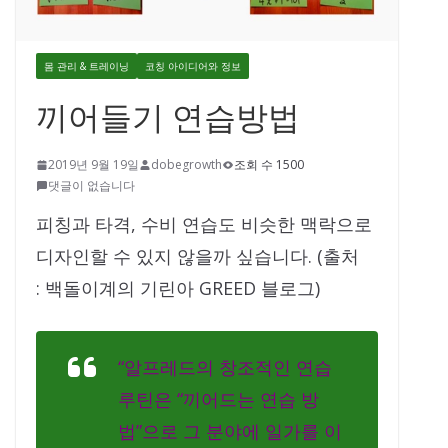
몸 관리 & 트레이닝
코칭 아이디어와 정보
끼어들기 연습방법
2019년 9월 19일
dobegrowth
조회 수 1500
댓글이 없습니다
피칭과 타격, 수비 연습도 비슷한 맥락으로
디자인할 수 있지 않을까 싶습니다. (출처
: 백돌이계의 기린아 GREED 블로그)
“알프레드의 창조적인 연습
루틴은 “끼어드는 연습 방
법”으로 그 분야에 일가를 이