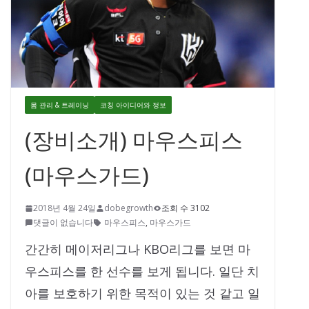
몸 관리 & 트레이닝
코칭 아이디어와 정보
(장비소개) 마우스피스
(마우스가드)
2018년 4월 24일
dobegrowth
조회 수 3102
댓글이 없습니다
마우스피스
,
마우스가드
간간히 메이저리그나 KBO리그를 보면 마
우스피스를 한 선수를 보게 됩니다. 일단 치
아를 보호하기 위한 목적이 있는 것 같고 일