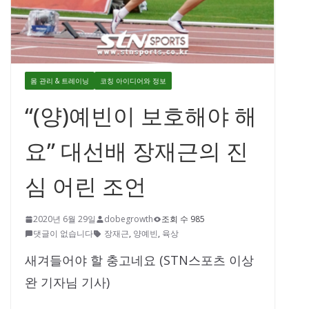
몸 관리 & 트레이닝
코칭 아이디어와 정보
“(양)예빈이 보호해야 해
요” 대선배 장재근의 진
심 어린 조언
2020년 6월 29일
dobegrowth
조회 수 985
댓글이 없습니다
장재근
,
양예빈
,
육상
새겨들어야 할 충고네요 (STN스포츠 이상
완 기자님 기사)