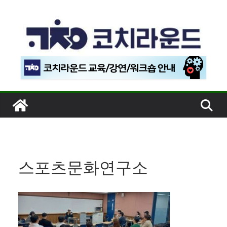
콘
텐
츠
로
건
너
뛰
기
스포츠문화연구소