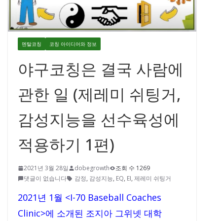
멘탈코칭
코칭 아이디어와 정보
야구코칭은 결국 사람에
관한 일 (제레미 쉬팅거,
감성지능을 선수육성에
적용하기 1편)
2021년 3월 28일
dobegrowth
조회 수 1269
댓글이 없습니다
감정
,
감성지능
,
EQ
,
EI
,
제레미 쉬팅거
2021년 1월 <I-70 Baseball Coaches
Clinic>에 소개된 조지아 그위넷 대학