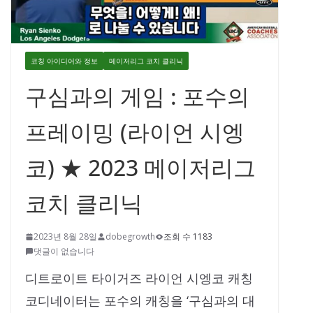
코칭 아이디어와 정보
메이저리그 코치 클리닉
구심과의 게임 : 포수의
프레이밍 (라이언 시엥
코) ★ 2023 메이저리그
코치 클리닉
2023년 8월 28일
dobegrowth
조회 수 1183
댓글이 없습니다
디트로이트 타이거즈 라이언 시엥코 캐칭
코디네이터는 포수의 캐칭을 ‘구심과의 대