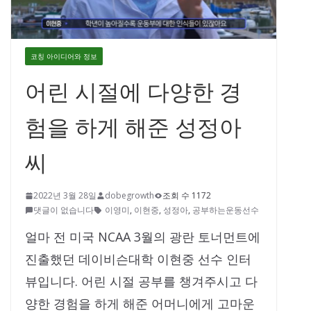
코칭 아이디어와 정보
어린 시절에 다양한 경
험을 하게 해준 성정아
씨
2022년 3월 28일
dobegrowth
조회 수 1172
댓글이 없습니다
이영미
,
이현중
,
성정아
,
공부하는운동선수
얼마 전 미국 NCAA 3월의 광란 토너먼트에
진출했던 데이비슨대학 이현중 선수 인터
뷰입니다. 어린 시절 공부를 챙겨주시고 다
양한 경험을 하게 해준 어머니에게 고마운