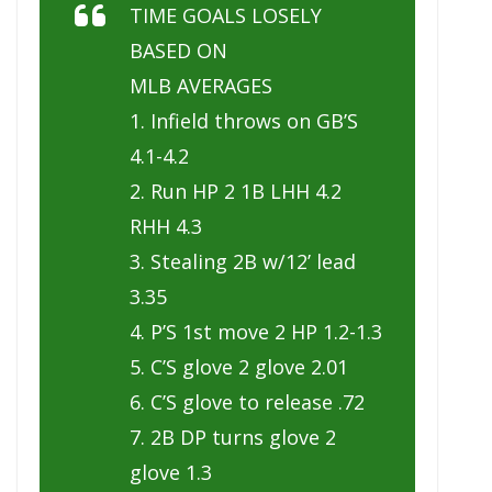
TIME GOALS LOSELY
BASED ON
MLB AVERAGES
1. Infield throws on GB’S
4.1-4.2
2. Run HP 2 1B LHH 4.2
RHH 4.3
3. Stealing 2B w/12’ lead
3.35
4. P’S 1st move 2 HP 1.2-1.3
5. C’S glove 2 glove 2.01
6. C’S glove to release .72
7. 2B DP turns glove 2
glove 1.3