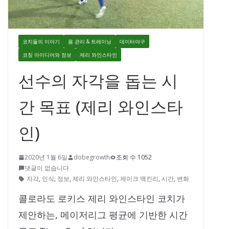
코치들의 이야기
몸 관리 & 트레이닝
데이터야구
코칭 아이디어와 정보
제리 와인스타인
선수의 자각을 돕는 시
간 목표 (제리 와인스타
인)
2020년 1월 6일
dobegrowth
조회 수 1052
댓글이 없습니다
자각
,
인식
,
정보
,
제리 와인스타인
,
제이크 맥킨리
,
시간
,
변화
콜로라도 로키스 제리 와인스타인 코치가
제안하는, 메이저리그 평균에 기반한 시간