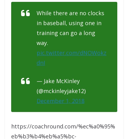
While there are no clocks
in baseball, using one in
training can go a long
way.
pic.twitter.com/dNOWokz
dnI
— Jake McKinley
(@mckinleyjake12)
December 1, 2018
https://coachround.com/%ec%a0%95%
eb%b3%b4%eb%a5%bc-