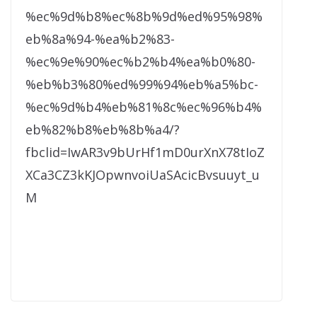
%ec%9d%b8%ec%8b%9d%ed%95%98%
eb%8a%94-%ea%b2%83-
%ec%9e%90%ec%b2%b4%ea%b0%80-
%eb%b3%80%ed%99%94%eb%a5%bc-
%ec%9d%b4%eb%81%8c%ec%96%b4%
eb%82%b8%eb%8b%a4/?
fbclid=IwAR3v9bUrHf1mD0urXnX78tIoZ
XCa3CZ3kKJOpwnvoiUaSAcicBvsuuyt_u
M