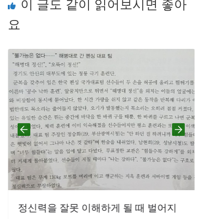
이 글도 같이 읽어보시면 좋아
요
실
2
정신력을 잘못 이해하게 될 때 벌어지