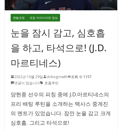
멘탈코칭
코칭 아이디어와 정보
눈을 잠시 감고, 심호흡
을 하고, 타석으로! (J.D.
마르티네스)
2022년 10월 29일
dobegrowth
조회 수 1157
댓글이 없습니다
호흡루틴
양현종 선수의 피칭 중에 J.D.마르티네스의
프리 배팅 루틴을 소개하는 텍사스 중계진
의 멘트가 있었습니다. 잠깐 눈을 감고 크게
심호흡. 그리고 타석으로!