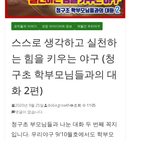
코치들의 이야기
코칭 아이디어와 정보
격월간 우리야구
스스로 생각하고 실천하
는 힘을 키우는 야구 (청
구초 학부모님들과의 대
화 2편)
2020년 9월 25일
dobegrowth
조회 수 1105
댓글이 없습니다
청구초 부모님들과 나눈 대화 두 번째 꼭지
입니다. 우리야구 9/10월호에서도 학부모