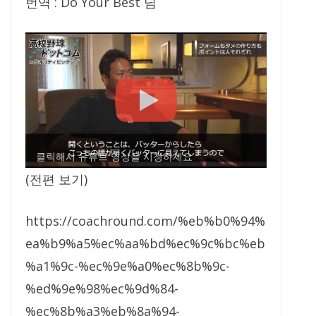
번역 : Do Your Best 님
클릭해서 유튜브 영상을 시청하세요
(전편 보기)
https://coachround.com/%eb%b0%94%
ea%b9%a5%ec%aa%bd%ec%9c%bc%eb
%a1%9c-%ec%9e%a0%ec%8b%9c-
%ed%9e%98%ec%9d%84-
%ec%8b%a3%eb%8a%94-