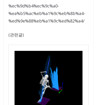
%ec%9d%b4%ec%9c%a0-
%ea%b5%ac%eb%a1%9c%eb%8b%a4-
%ed%9e%88%eb%a1%9c%ed%82%a4/
(관련글)