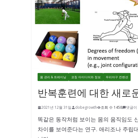
몸 관리 & 트레이닝
코칭 아이디어와 정보
우리야구 컨벤션
반복훈련에 대한 새로운 
2021년 12월 31일
dobegrowth
조회 수 1458
댓글이
똑같은 동작처럼 보이는 몸의 움직임도 신
차이를 보여준다는 연구. 애리조나 주립대