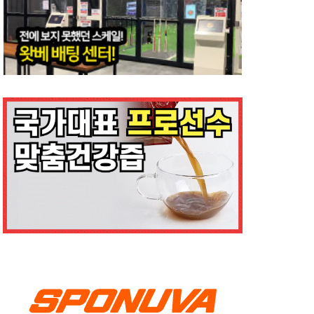
일본 야구는 정말 감독이 하는 것일
까?
2016년 4월 27일
0
생활
를 