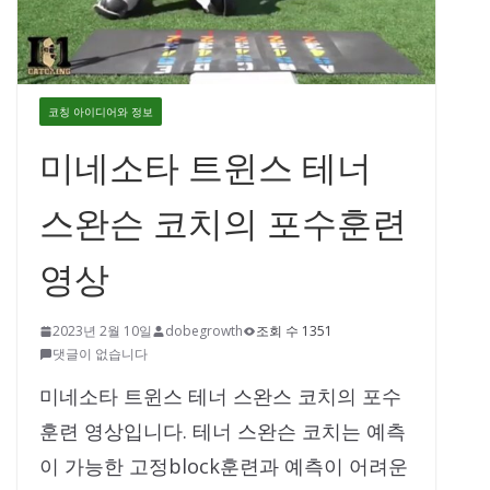
코칭 아이디어와 정보
미네소타 트윈스 테너
스완슨 코치의 포수훈련
영상
2023년 2월 10일
dobegrowth
조회 수 1351
댓글이 없습니다
미네소타 트윈스 테너 스완스 코치의 포수
훈련 영상입니다. 테너 스완슨 코치는 예측
이 가능한 고정block훈련과 예측이 어려운