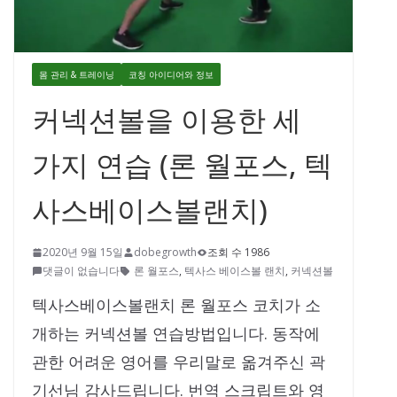
몸 관리 & 트레이닝
코칭 아이디어와 정보
커넥션볼을 이용한 세
가지 연습 (론 월포스, 텍
사스베이스볼랜치)
2020년 9월 15일
dobegrowth
조회 수 1986
댓글이 없습니다
론 월포스
,
텍사스 베이스볼 랜치
,
커넥션볼
텍사스베이스볼랜치 론 월포스 코치가 소
개하는 커넥션볼 연습방법입니다. 동작에
관한 어려운 영어를 우리말로 옮겨주신 곽
기선님 감사드립니다. 번역 스크립트와 영