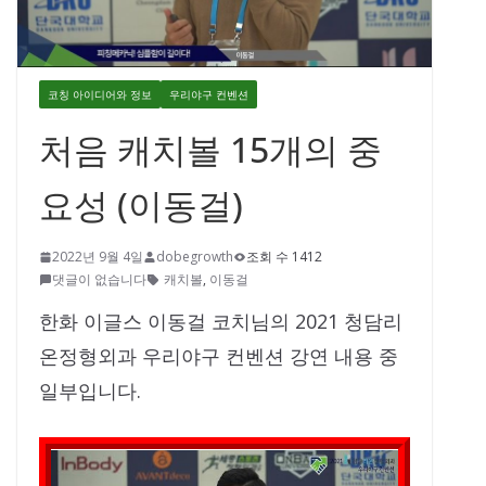
코칭 아이디어와 정보
우리야구 컨벤션
처음 캐치볼 15개의 중
요성 (이동걸)
2022년 9월 4일
dobegrowth
조회 수 1412
댓글이 없습니다
캐치볼
,
이동걸
한화 이글스 이동걸 코치님의 2021 청담리
온정형외과 우리야구 컨벤션 강연 내용 중
일부입니다.