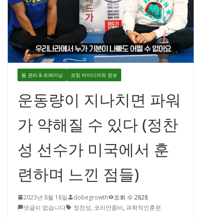
몸 관리 & 트레이닝
코칭 아이디어와 정보
운동량이 지나치면 파워
가 약해질 수 있다 (정찬
성 선수가 미국에서 훈
련하며 느낀 점들)
2023년 8월 18일
dobegrowth
조회 수 2828
댓글이 없습니다
정찬성
,
코리안좀비
,
과학적인훈련