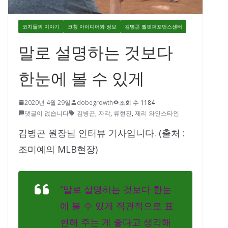
코치들의 이야기
코칭 아이디어와 정보
김병곤 퀄핏퍼포먼스센터
말로 설명하는 것보다
한눈에 볼 수 있게
2020년 4월 29일
dobegrowth
조회 수 1184
댓글이 없습니다
김병곤
,
자각
,
류현진
,
제리 와인스타인
김병곤 원장님 인터뷰 기사입니다. (출처 :
조미예의 MLB현장)
“말로 설명하는 것보다 한눈
에 볼 수 있게 직관적으로 표
현해 주는 게 좋다고 생각해