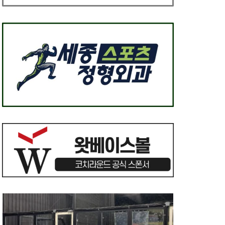
배
2
큰소리로 독려하는 코치 vs 조용한 코
치
2023년 3월 2일
0