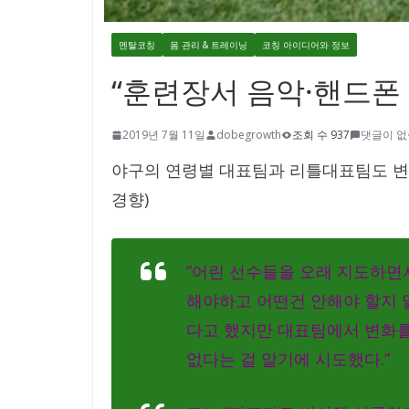
멘탈코칭
몸 관리 & 트레이닝
코칭 아이디어와 정보
“훈련장서 음악·핸드폰 
2019년 7월 11일
dobegrowth
조회 수 937
댓글이 
야구의 연령별 대표팀과 리틀대표팀도 변화
경향)
“어린 선수들을 오래 지도하면
해야하고 어떤건 안해야 할지 알
다고 했지만 대표팀에서 변화를
없다는 걸 알기에 시도했다.”