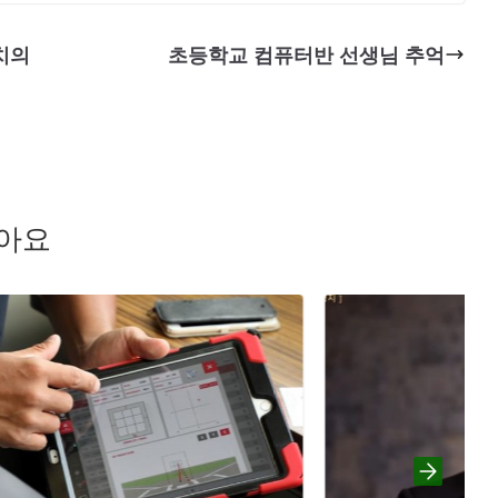
치의
초등학교 컴퓨터반 선생님 추억
좋아요