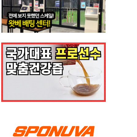
피칭 
편하게 있다가 마운드에 올라가서부
하우스
터 딱 집중!
2022
2022년 2월 3일
0