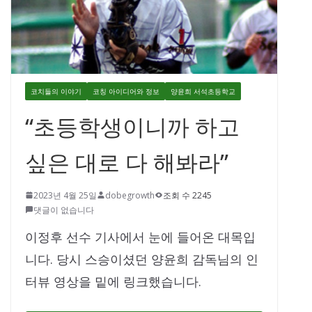
코치들의 이야기
코칭 아이디어와 정보
양윤희 서석초등학교
“초등학생이니까 하고
싶은 대로 다 해봐라”
2023년 4월 25일
dobegrowth
조회 수 2245
댓글이 없습니다
이정후 선수 기사에서 눈에 들어온 대목입
니다. 당시 스승이셨던 양윤희 감독님의 인
터뷰 영상을 밑에 링크했습니다.