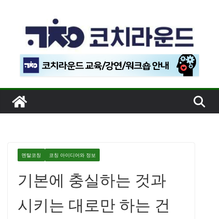
콘
텐
츠
로
건
너
뛰
기
멘탈코칭
코칭 아이디어와 정보
기본에 충실하는 것과
시키는 대로만 하는 건