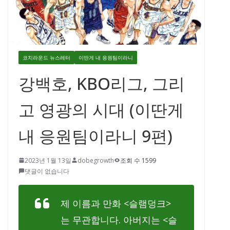
코치라운드 뉴스레터
이딴게 내 응원팀이라니
강백호, KBO리그, 그리
고 영광의 시대 (이딴게
내 응원팀이라니 9편)
2023년 1월 13일
dobegrowth
조회 수 1599
댓글이 없습니다
제 이름과 만화 <슬램덩크>
는 무관합니다. 아버지는 <슬