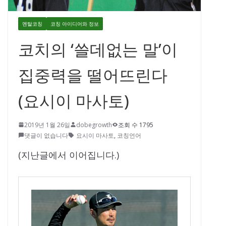
멘탈코칭
코칭 아이디어와 정보
코치의 ‘쓸데없는 말’이
집중력을 떨어뜨린다
(요시이 마사토)
2019년 1월 26일
dobegrowth
조회 수 1795
댓글이 없습니다
요시이 마사토
,
코칭언어
(지난글에서 이어집니다.)