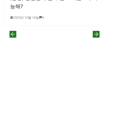
능해?
2020년 10월 16일
0
타석
프트 
점vi
리조
2020